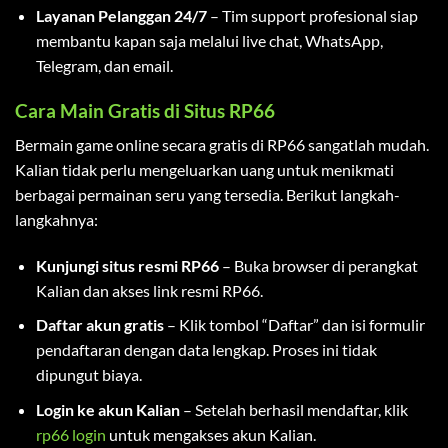
Layanan Pelanggan 24/7
– Tim support profesional siap
membantu kapan saja melalui live chat, WhatsApp,
Telegram, dan email.
Cara Main Gratis di Situs RP66
Bermain game online secara gratis di RP66 sangatlah mudah.
Kalian tidak perlu mengeluarkan uang untuk menikmati
berbagai permainan seru yang tersedia. Berikut langkah-
langkahnya:
Kunjungi situs resmi RP66
– Buka browser di perangkat
Kalian dan akses link resmi RP66.
Daftar akun gratis
– Klik tombol “Daftar” dan isi formulir
pendaftaran dengan data lengkap. Proses ini tidak
dipungut biaya.
Login ke akun Kalian
– Setelah berhasil mendaftar, klik
rp66 login
untuk mengakses akun Kalian.