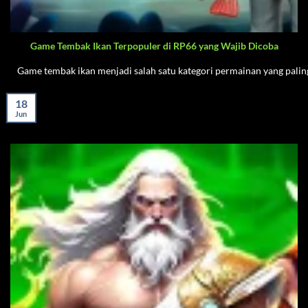
Game Tembak Ikan Terpopuler di RP66 yang Wajib Dicoba
Game tembak ikan menjadi salah satu kategori permainan yang paling 
18
Jun