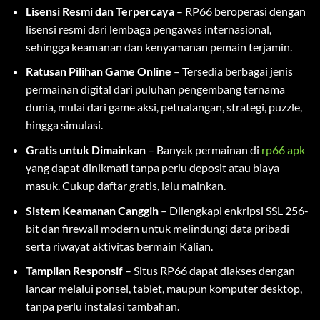
Lisensi Resmi dan Terpercaya
– RP66 beroperasi dengan
lisensi resmi dari lembaga pengawas internasional,
sehingga keamanan dan kenyamanan pemain terjamin.
Ratusan Pilihan Game Online
– Tersedia berbagai jenis
permainan digital dari puluhan pengembang ternama
dunia, mulai dari game aksi, petualangan, strategi, puzzle,
hingga simulasi.
Gratis untuk Dimainkan
– Banyak permainan di
rp66 apk
yang dapat dinikmati tanpa perlu deposit atau biaya
masuk. Cukup daftar gratis, lalu mainkan.
Sistem Keamanan Canggih
– Dilengkapi enkripsi SSL 256-
bit dan firewall modern untuk melindungi data pribadi
serta riwayat aktivitas bermain Kalian.
Tampilan Responsif
– Situs RP66 dapat diakses dengan
lancar melalui ponsel, tablet, maupun komputer desktop,
tanpa perlu instalasi tambahan.