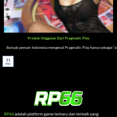
Produk Unggulan Dari Pragmatic Play
Banyak pemain Indonesia mengenal Pragmatic Play hanya sebagai “prov
31
Mei
RP66
adalah platform game terbaru dan terbaik yang