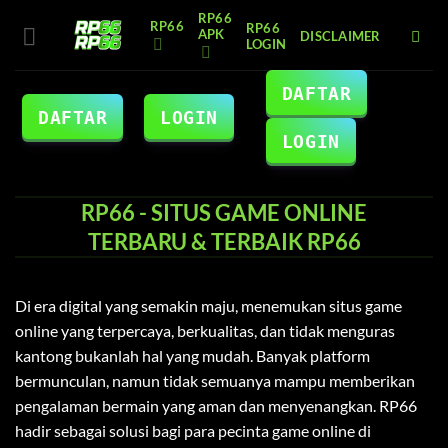
Skip
RP66
RP66
RP66
APK
to
DISCLAIMER
LOGIN
content
DAFTAR
DAFTAR
LOGIN
LOGIN
RP66 - SITUS GAME ONLINE
TERBARU & TERBAIK RP66
Di era digital yang semakin maju, menemukan situs game
online yang terpercaya, berkualitas, dan tidak menguras
kantong bukanlah hal yang mudah. Banyak platform
bermunculan, namun tidak semuanya mampu memberikan
pengalaman bermain yang aman dan menyenangkan. RP66
hadir sebagai solusi bagi para pecinta game online di