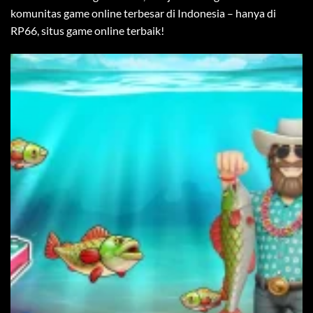
komunitas game online terbesar di Indonesia – hanya di
RP66, situs game online terbaik!