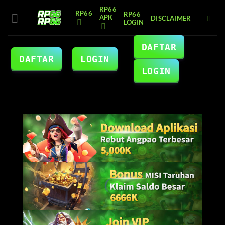
Skip
RP66
RP66
RP66
APK
to
DISCLAIMER
LOGIN
content
DAFTAR
DAFTAR
LOGIN
LOGIN