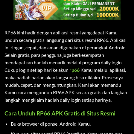
RP66 kini hadir dengan aplikasi resmi yang dapat Kamu
unduh secara gratis langsung dari situs resmi RP66. Aplikasi
ini ringan, cepat, dan aman digunakan di perangkat Android.
Selain gratis, para pengguna juga berkesempatan
mendapatkan hadiah menarik melalui program daily login.
Cukup login setiap hari ke akun
rp66
Kamu melalui aplikasi,
maka hadiah harian akan langsung bisa diklaim. Prosesnya
mudah, cepat, dan menguntungkan. Kami akan memandu
Kamu cara mengunduh RP66 APK secara gratis dan langkah-
langkah mengklaim hadiah daily login setiap harinya.
Cara Unduh RP66 APK Gratis di Situs Resmi
Buka browser di ponsel Android Kamu.
Kunjungi
situs resmi RP66
(pastikan Kamu mengakses