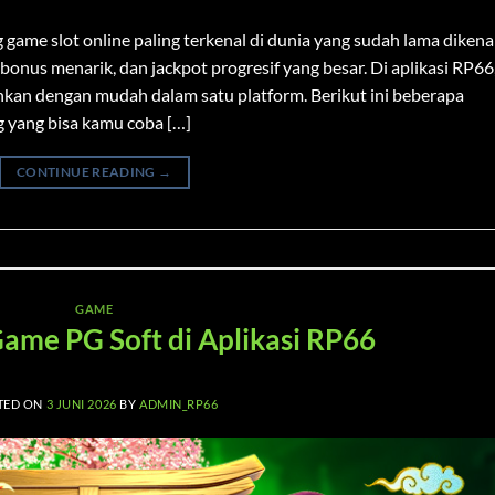
ame slot online paling terkenal di dunia yang sudah lama dikena
 bonus menarik, dan jackpot progresif yang besar. Di aplikasi RP66
nkan dengan mudah dalam satu platform. Berikut ini beberapa
 yang bisa kamu coba […]
CONTINUE READING
→
GAME
Game PG Soft di Aplikasi RP66
TED ON
3 JUNI 2026
BY
ADMIN_RP66