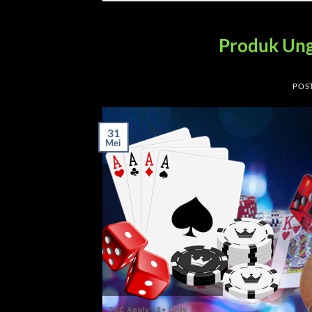
Produk Ung
POS
31
Mei